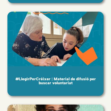
#LlegirPerCréixer : Material de difusió per
buscar voluntariat