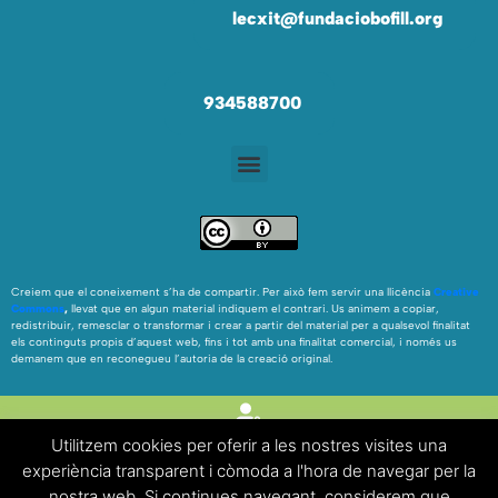
lecxit@fundaciobofill.org
934588700
Creiem que el coneixement s’ha de compartir. Per això fem servir una llicència
Creative
Commons
,
llevat que en algun material indiquem el contrari. Us animem a copiar,
redistribuir, remesclar o transformar i crear a partir del material per a qualsevol finalitat
els continguts propis d’aquest web, fins i tot amb una finalitat comercial, i només us
demanem que en reconegueu l’autoria de la creació original.
Utilitzem cookies per oferir a les nostres visites una
experiència transparent i còmoda a l'hora de navegar per la
nostra web. Si continues navegant, considerem que