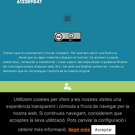
613389847
Creiem que el coneixement s’ha de compartir. Per això fem servir una llicència
Creative
Commons
,
llevat que en algun material indiquem el contrari. Us animem a copiar,
redistribuir, remesclar o transformar i crear a partir del material per a qualsevol finalitat
els continguts propis d’aquest web, fins i tot amb una finalitat comercial, i només us
demanem que en reconegueu l’autoria de la creació original.
Utilitzem cookies per oferir a les nostres visites una
experiència transparent i còmoda a l'hora de navegar per la
FAQ’S
|
Avís legal
|
Política de cookies
nostra web. Si continues navegant, considerem que
acceptes la seva utilització. Pots canviar la configuració i
obtenir més informació.
llegir més
Acceptar