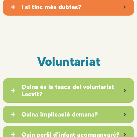
I si tinc més dubtes?
Voluntariat
Quina és la tasca del voluntariat
Lecxit?
Quina implicació demana?
Quin perfil d’infant acompanyaré?