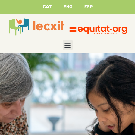
CAT
ENG
ESP