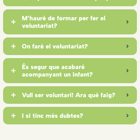
M’hauré de formar per fer el
voluntariat?
On faré el voluntariat?
És segur que acabaré
acompanyant un infant?
Vull ser voluntari! Ara què faig?
I si tinc més dubtes?