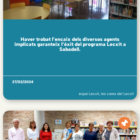
Haver trobat l’encaix dels diversos agents
implicats garanteix l’èxit del programa Lecxit a
Sabadell.
27/02/2024
espai Lecxit
,
les cares del Lecxit