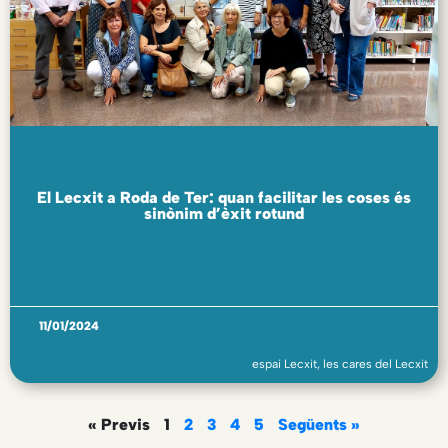
El Lecxit a Roda de Ter: quan facilitar les coses és
sinònim d’èxit rotund
11/01/2024
espai Lecxit
,
les cares del Lecxit
« Previs
1
2
3
4
5
Següents »