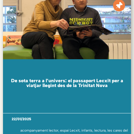
De sota terra a l’univers: el passaport Lecxit per a
viatjar llegint des de la Trinitat Nova
22/01/2025
acompanyament lector
,
espai Lecxit
,
infants
,
lectura
,
les cares del