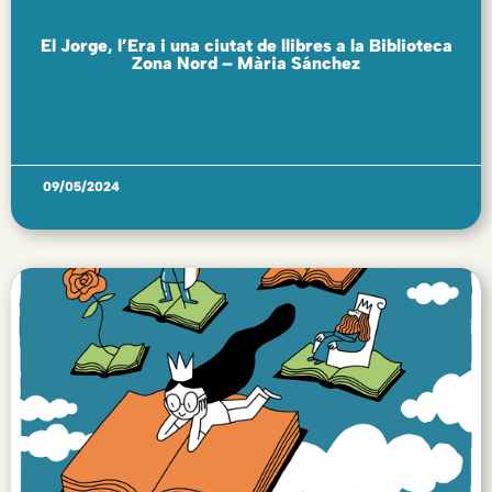
El Jorge, l’Era i una ciutat de llibres a la Biblioteca
Zona Nord – Mària Sánchez
09/05/2024