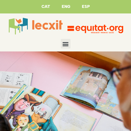
CAT
ENG
ESP