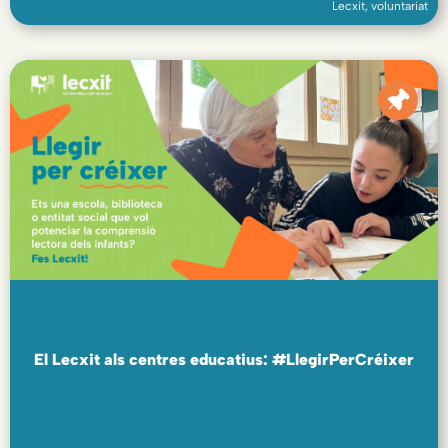
Lecxit
,
voluntariat
El Lecxit als centres educatius: #LlegirPerCréixer