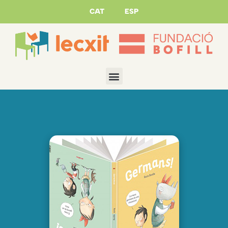
CAT
ESP