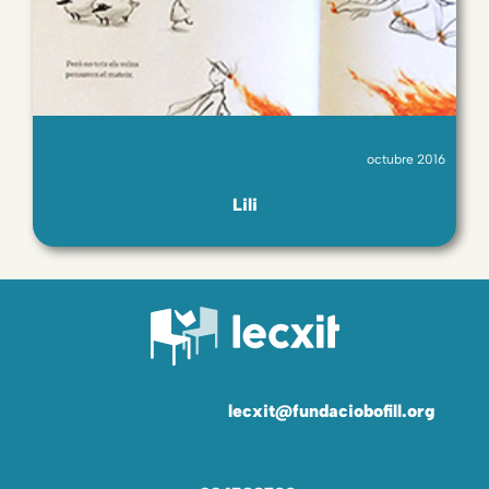
octubre 2016
Lili
lecxit@fundaciobofill.org