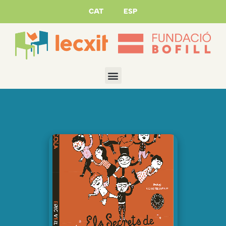
CAT
ESP