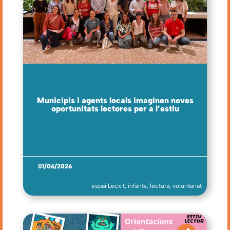
Municipis i agents locals imaginen noves
oportunitats lectores per a l’estiu
01/06/2026
espai Lecxit
,
infants
,
lectura
,
voluntariat