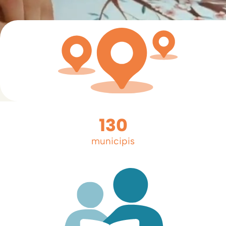
130
municipis