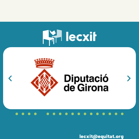
lecxit@equitat.org