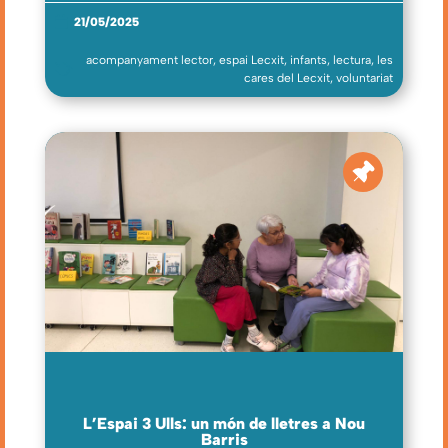
21/05/2025
acompanyament lector
,
espai Lecxit
,
infants
,
lectura
,
les
cares del Lecxit
,
voluntariat
L’Espai 3 Ulls: un món de lletres a Nou
Barris