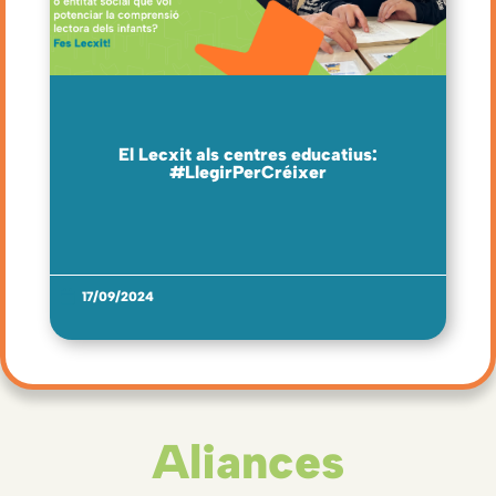
El Lecxit als centres educatius:
#LlegirPerCréixer
17/09/2024
Aliances