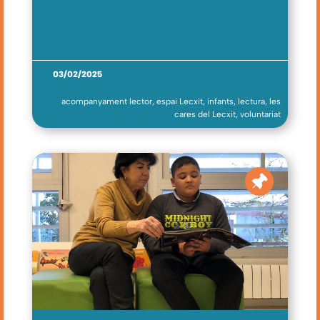
03/02/2025
acompanyament lector
,
espai Lecxit
,
infants
,
lectura
,
les
cares del Lecxit
,
voluntariat