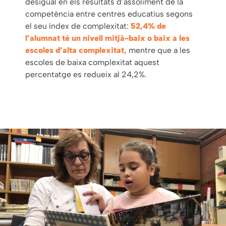
desigual en els resultats d’assoliment de la
competència entre centres educatius segons
el seu índex de complexitat:
52,4% de
l’alumnat té un nivell mitjà-baix o baix a les
escoles d’alta complexitat,
mentre que a les
escoles de baixa complexitat aquest
percentatge es redueix al 24,2%.