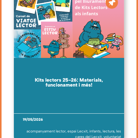
Kits lectors 25-26: Materials,
funcionament i més!
19/05/2026
acompanyament lector
,
espai Lecxit
,
infants
,
lectura
,
les
cares del Lecxit
,
voluntariat