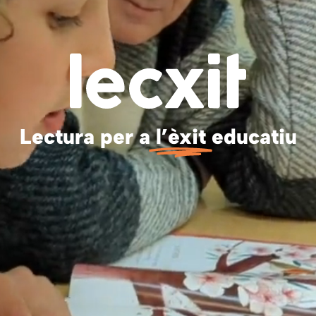
Lectura per a
l’èxit
educatiu