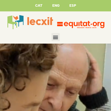
CAT
ENG
ESP