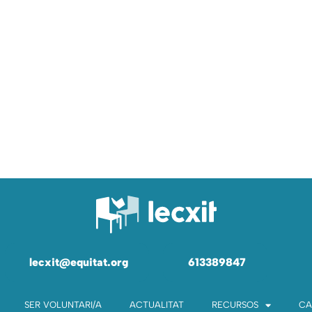
lecxit@equitat.org
613389847
SER VOLUNTARI/A
ACTUALITAT
RECURSOS
CA