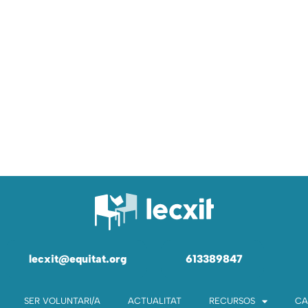
lecxit@equitat.org
613389847
SER VOLUNTARI/A
ACTUALITAT
RECURSOS
CA