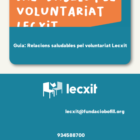
Guia: Relacions saludables pel voluntariat Lecxit
lecxit@fundaciobofill.org
934588700