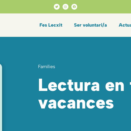
Fes Lecxit
Ser voluntari/a
Actua
Famílies
Lectura en
vacances