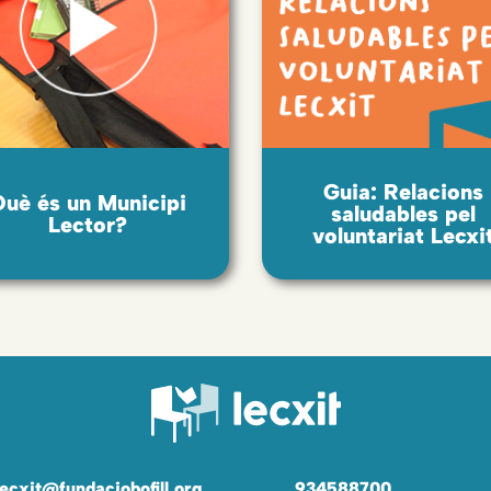
Guia: Relacions
Què és un Municipi
saludables pel
Lector?
voluntariat Lecxi
lecxit@fundaciobofill.org
934588700