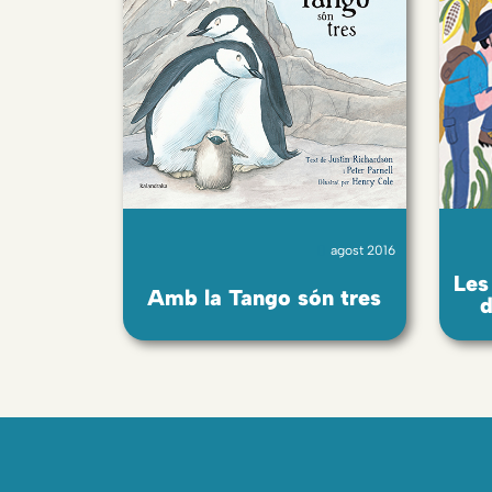
agost 2016
Les
Amb la Tango són tres
d