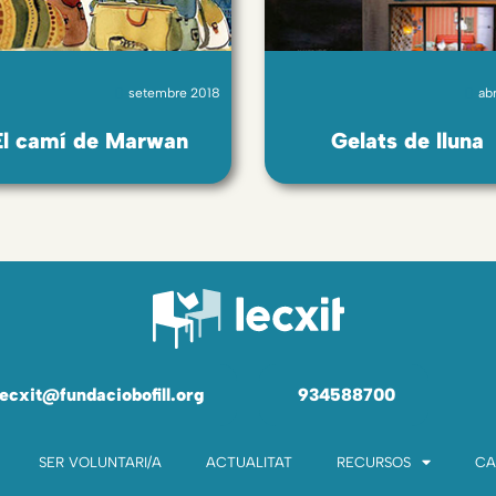
setembre 2018
abr
El camí de Marwan
Gelats de lluna
lecxit@fundaciobofill.org
934588700
SER VOLUNTARI/A
ACTUALITAT
RECURSOS
CA