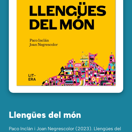
Llengües del món
Paco Inclán i Joan Negrescolor (2023). Llengües del