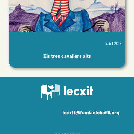
juliol 2014
Els tres cavallers alts
lecxit@fundaciobofill.org