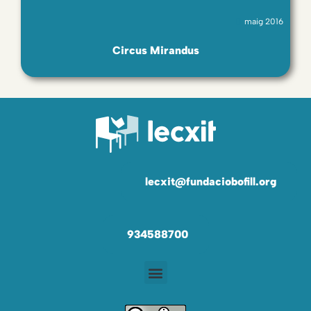
maig 2016
Circus Mirandus
lecxit@fundaciobofill.org
934588700