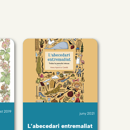
st 2019
juny 2021
a
L’abecedari entremaliat