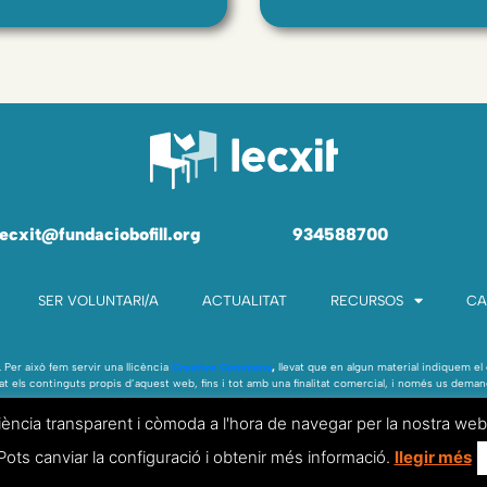
lecxit@fundaciobofill.org
934588700
SER VOLUNTARI/A
ACTUALITAT
RECURSOS
CA
Per això fem servir una llicència
Creative Commons
,
llevat que en algun material indiquem el 
alitat els continguts propis d’aquest web, fins i tot amb una finalitat comercial, i només us dem
eriència transparent i còmoda a l'hora de navegar per la nostra 
FAQ’S
|
Avís legal
|
Política de cookies
. Pots canviar la configuració i obtenir més informació.
llegir més