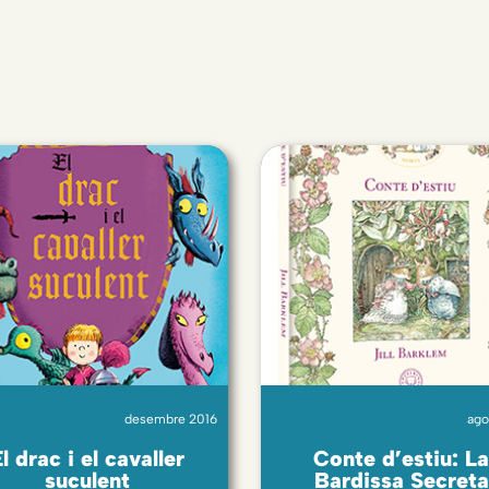
desembre 2016
ago
l drac i el cavaller
Conte d’estiu: L
suculent
Bardissa Secreta