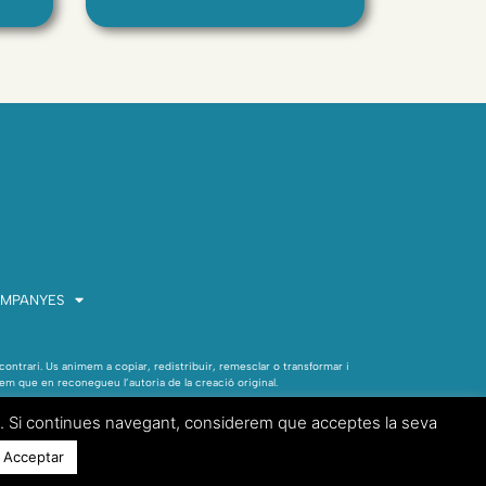
MPANYES
contrari. Us animem a copiar, redistribuir, remesclar o transformar i
anem que en reconegueu l’autoria de la creació original.
web. Si continues navegant, considerem que acceptes la seva
Acceptar