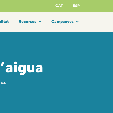
CAT
ESP
litat
Recursos
Campanyes
l’aigua
inos