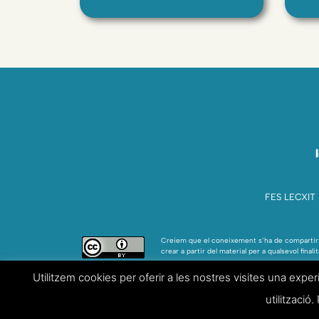
FES LECXIT
Creiem que el coneixement s’ha de compartir. 
crear a partir del material per a qualsevol fin
Utilitzem cookies per oferir a les nostres visites una exp
utilització