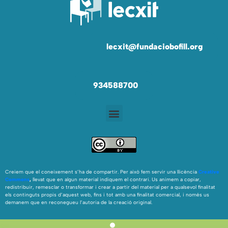
lecxit@fundaciobofill.org
934588700
Creiem que el coneixement s’ha de compartir. Per això fem servir una llicència
Creative
Commons
,
llevat que en algun material indiquem el contrari. Us animem a copiar,
redistribuir, remesclar o transformar i crear a partir del material per a qualsevol finalitat
els continguts propis d’aquest web, fins i tot amb una finalitat comercial, i només us
demanem que en reconegueu l’autoria de la creació original.