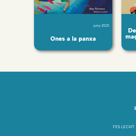
juny 2021
De
mag
Ones a la panxa
FES LECXIT