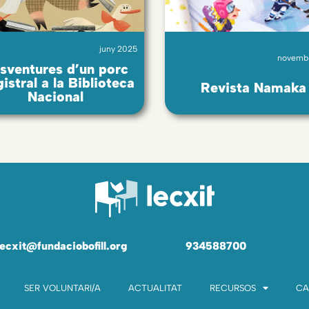
juny 2025
novembr
sventures d’un porc
istral a la Biblioteca
Revista Namaka
Nacional
lecxit@fundaciobofill.org
934588700
SER VOLUNTARI/A
ACTUALITAT
RECURSOS
CA