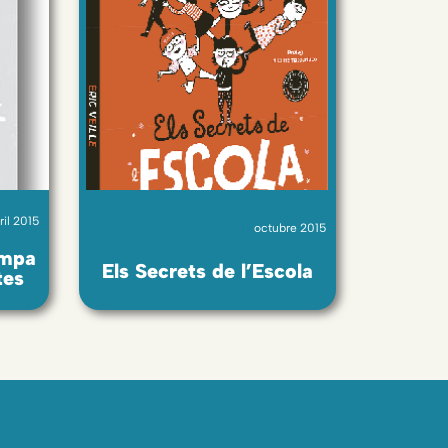
ril 2015
octubre 2015
ampa
Els Secrets de l’Escola
tes