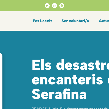
Fes Lecxit
Ser voluntari/a
Actua
Els desast
encanteris 
Serafina
PRADAS, Núria. Els desastrosos encanteris d