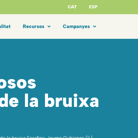
CAT
ESP
litat
Recursos
Campanyes
rosos
de la bruixa
e la bruixa Serafina. Jaume Gubianes [il.].