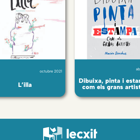
ab
octubre 2021
Dibuixa, pinta i est
L’illa
com els grans artis