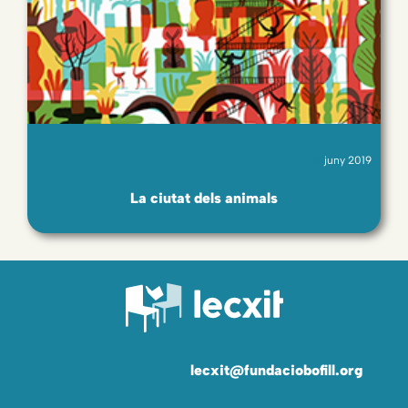
juny 2019
La ciutat dels animals
lecxit@fundaciobofill.org