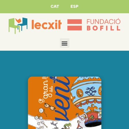
CAT
ESP