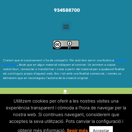
934588700
Creiem que el coneixement s’ha de compartir. Per això fem servir una llicència
Creative
Commons
,
llevat que en algun material indiquem el contrari. Us animem a copiar,
redistribuir, remesclar o transformar i crear a partir del material per a qualsevol finalitat
els continguts propis d’aquest web, fins i tot amb una finalitat comercial, i només us
demanem que en reconegueu l’autoria de la creació original.
Utilitzem cookies per oferir a les nostres visites una
experiència transparent i còmoda a l'hora de navegar per la
nostra web. Si continues navegant, considerem que
FAQ’S
|
Avís legal
|
Política de cookies
acceptes la seva utilització. Pots canviar la configuració i
obtenir més informació.
llegir més
Acceptar