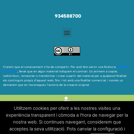
934588700
Creiem que el coneixement s’ha de compartir. Per això fem servir una llicència
Creative
Commons
,
llevat que en algun material indiquem el contrari. Us animem a copiar,
redistribuir, remesclar o transformar i crear a partir del material per a qualsevol finalitat
els continguts propis d’aquest web, fins i tot amb una finalitat comercial, i només us
demanem que en reconegueu l’autoria de la creació original.
Utilitzem cookies per oferir a les nostres visites una
experiència transparent i còmoda a l'hora de navegar per la
nostra web. Si continues navegant, considerem que
FAQ’S
|
Avís legal
|
Política de cookies
acceptes la seva utilització. Pots canviar la configuració i