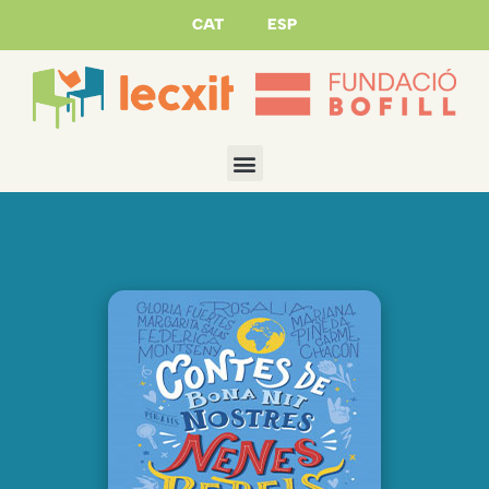
CAT
ESP