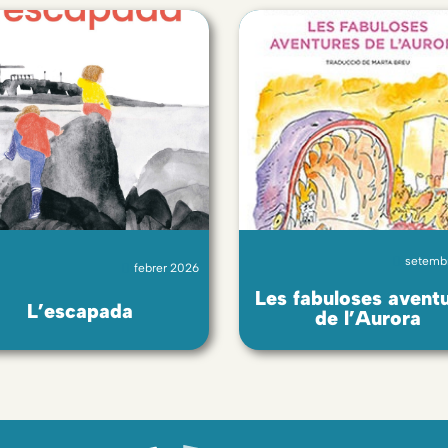
setemb
febrer 2026
Les fabuloses avent
L’escapada
de l’Aurora