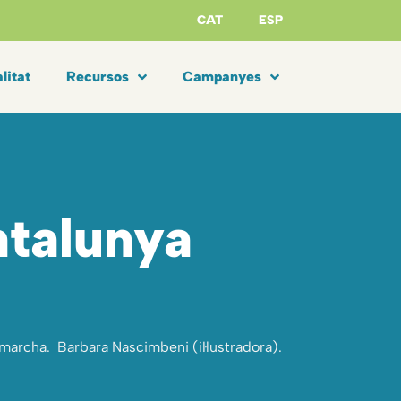
CAT
ESP
litat
Recursos
Campanyes
atalunya
archa. Barbara Nascimbeni (il·lustradora).