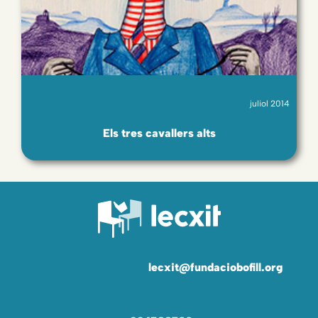
juliol 2014
Els tres cavallers alts
lecxit@fundaciobofill.org