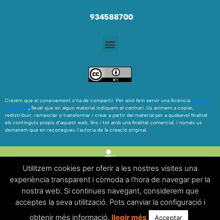
934588700
Creiem que el coneixement s’ha de compartir. Per això fem servir una llicència
Creative
Commons
,
llevat que en algun material indiquem el contrari. Us animem a copiar,
redistribuir, remesclar o transformar i crear a partir del material per a qualsevol finalitat
els continguts propis d’aquest web, fins i tot amb una finalitat comercial, i només us
demanem que en reconegueu l’autoria de la creació original.
Utilitzem cookies per oferir a les nostres visites una
experiència transparent i còmoda a l'hora de navegar per la
nostra web. Si continues navegant, considerem que
FAQ’S
|
Avís legal
|
Política de cookies
acceptes la seva utilització. Pots canviar la configuració i
obtenir més informació.
llegir més
Acceptar