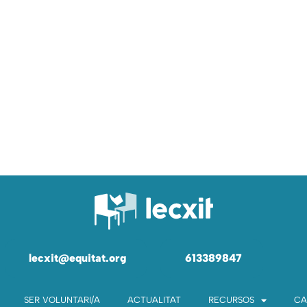
lecxit@equitat.org
613389847
SER VOLUNTARI/A
ACTUALITAT
RECURSOS
CA