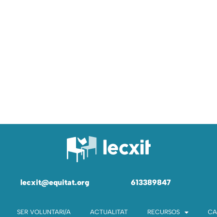
lecxit@equitat.org
613389847
SER VOLUNTARI/A
ACTUALITAT
RECURSOS
CA