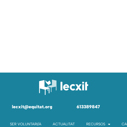
lecxit@equitat.org
613389847
SER VOLUNTARI/A
ACTUALITAT
RECURSOS
CA