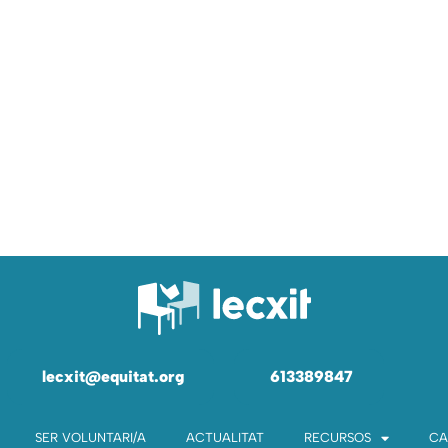
lecxit@equitat.org
613389847
SER VOLUNTARI/A
ACTUALITAT
RECURSOS
CA