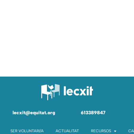
lecxit@equitat.org
613389847
SER VOLUNTARI/A
ACTUALITAT
RECURSOS
CA