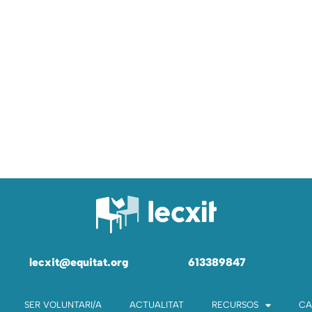
lecxit@equitat.org
613389847
SER VOLUNTARI/A
ACTUALITAT
RECURSOS
CA