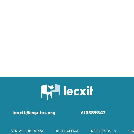
lecxit@equitat.org
613389847
SER VOLUNTARI/A
ACTUALITAT
RECURSOS
CA