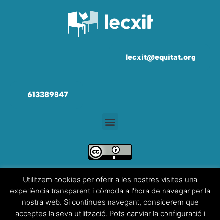
lecxit@equitat.org
613389847
Utilitzem cookies per oferir a les nostres visites una
Creiem que el coneixement s’ha de compartir. Per això fem servir una llicència
Creative
Commons
,
llevat que en algun material indiquem el contrari. Us animem a copiar,
experiència transparent i còmoda a l'hora de navegar per la
redistribuir, remesclar o transformar i crear a partir del material per a qualsevol finalitat
els continguts propis d’aquest web, fins i tot amb una finalitat comercial, i només us
nostra web. Si continues navegant, considerem que
demanem que en reconegueu l’autoria de la creació original.
acceptes la seva utilització. Pots canviar la configuració i