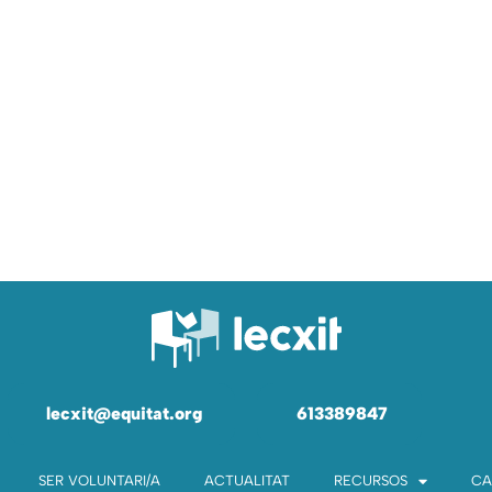
lecxit@equitat.org
613389847
SER VOLUNTARI/A
ACTUALITAT
RECURSOS
CA