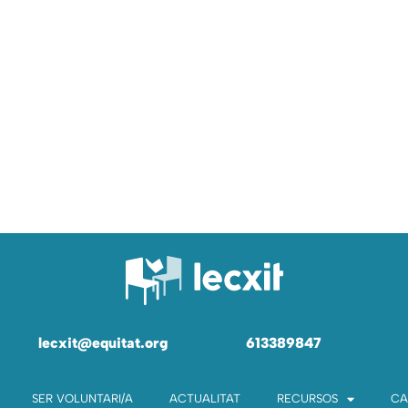
lecxit@equitat.org
613389847
SER VOLUNTARI/A
ACTUALITAT
RECURSOS
CA