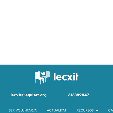
lecxit@equitat.org
613389847
SER VOLUNTARI/A
ACTUALITAT
RECURSOS
CA