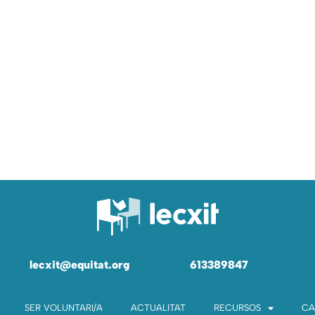
lecxit@equitat.org
613389847
SER VOLUNTARI/A
ACTUALITAT
RECURSOS
CA