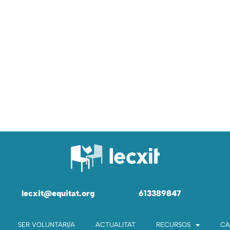
lecxit@equitat.org
613389847
SER VOLUNTARI/A
ACTUALITAT
RECURSOS
CA