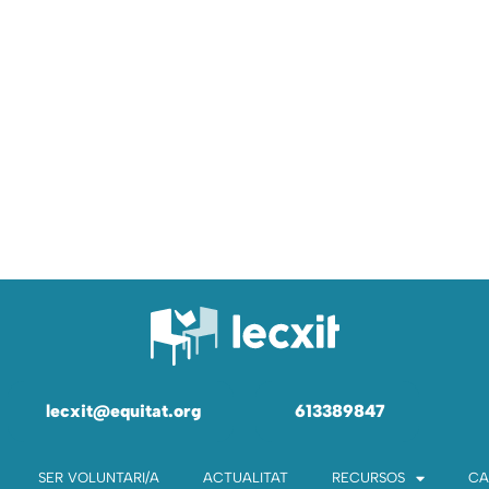
lecxit@equitat.org
613389847
SER VOLUNTARI/A
ACTUALITAT
RECURSOS
CA